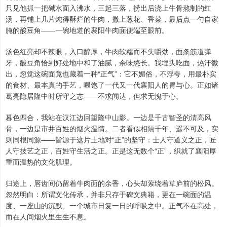
只见他抓一把碱水面入沸水，三起三落，捞出后浇上牛骨熬制的红
汤，再铺上几片炖得酥烂的牛肉，撒上葱花、香菜，最后点一勺自家
腌的酸豆角——一碗地道的襄阳牛肉面便端至眼前。
汤色红亮却不辣眼，入口醇厚，牛肉软糯而不失嚼劲，面条筋道弹
牙，酸豆角恰到好处地中和了油腻，余味悠长。我埋头吃面，热汗微
出，忽觉这碗面竟也藏着一种“正气”：它不媚俗，不浮夸，用最朴实
的食材、最本真的手艺，喂饱了一代又一代襄阳人的胃与心。正如诸
葛亮隐居隆中时所守之志——不求闻达，但求无愧于心。
暮色四合，我站在汉江边回望隆中山影。一边是千古智圣的清高风
骨，一边是市井百姓的烟火温情。二者看似相隔千年、遥不可及，实
则同根同源——皆源于这片土地对“正”的坚守：士人守道义之正，匠
人守技艺之正，百姓守生活之正。正是这无数个“正”，织就了襄阳厚
重而温热的文化肌理。
归途上，唇齿间仍留着牛肉面的余香，心头却萦绕着草庐前的松风。
忽然明白：所谓文化传承，并非只存于碑文典籍，更在一碗面的温
度、一座山的沉默、一个城市日复一日的呼吸之中。正气不在高处，
而在人间烟火里生生不息。