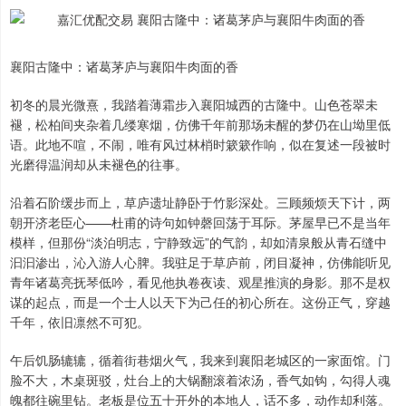
襄阳古隆中：诸葛茅庐与襄阳牛肉面的香
初冬的晨光微熹，我踏着薄霜步入襄阳城西的古隆中。山色苍翠未
褪，松柏间夹杂着几缕寒烟，仿佛千年前那场未醒的梦仍在山坳里低
语。此地不喧，不闹，唯有风过林梢时簌簌作响，似在复述一段被时
光磨得温润却从未褪色的往事。
沿着石阶缓步而上，草庐遗址静卧于竹影深处。三顾频烦天下计，两
朝开济老臣心——杜甫的诗句如钟磬回荡于耳际。茅屋早已不是当年
模样，但那份“淡泊明志，宁静致远”的气韵，却如清泉般从青石缝中
汩汩渗出，沁入游人心脾。我驻足于草庐前，闭目凝神，仿佛能听见
青年诸葛亮抚琴低吟，看见他执卷夜读、观星推演的身影。那不是权
谋的起点，而是一个士人以天下为己任的初心所在。这份正气，穿越
千年，依旧凛然不可犯。
午后饥肠辘辘，循着街巷烟火气，我来到襄阳老城区的一家面馆。门
脸不大，木桌斑驳，灶台上的大锅翻滚着浓汤，香气如钩，勾得人魂
魄都往碗里钻。老板是位五十开外的本地人，话不多，动作却利落。