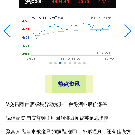
沪深300
4694.44
43.13
0.93%
热点资讯
V交易网 白酒板块异动拉升，舍得酒业股价涨停
诚信配资 南安普顿主帅因间谍丑闻被英足总指控
聚富人 逛全家被这只“洞洞鞋”创到！外形逼真，还有鞋底纹