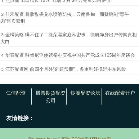
1
​佳禾配资 将敌敌畏兑水喷洒防虫，云南鲁甸一商贩腌制“毒牛
2
肉”售卖获刑
​金橘策略 瞒不住了！徐朵曝家庭私密事，徐帆净身出户传闻真相
3
大白
​华泰配资 驻肯尼亚使馆举办庆祝中国共产党成立105周年座谈会
4
​江苏配资网 前四个月外贸“超预期”，多重利好抵消中东风险
5
仁信配资
股票期货配资
炒股配资论坛
在线配资开户
公司
友情链接：