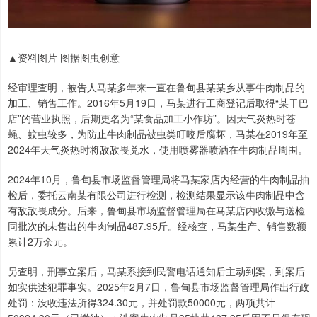
▲资料图片 图据图虫创意
经审理查明，被告人马某多年来一直在鲁甸县某某乡从事牛肉制品的
加工、销售工作。2016年5月19日，马某进行工商登记后取得“某干巴
店”的营业执照，后期更名为“某食品加工小作坊”。因天气炎热时苍
蝇、蚊虫较多，为防止牛肉制品被虫类叮咬后腐坏，马某在2019年至
2024年天气炎热时将敌敌畏兑水，使用喷雾器喷洒在牛肉制品周围。
2024年10月，鲁甸县市场监督管理局将马某家店内经营的牛肉制品抽
检后，委托云南某有限公司进行检测，检测结果显示该牛肉制品中含
有敌敌畏成分。后来，鲁甸县市场监督管理局在马某店内收缴与送检
同批次的未售出的牛肉制品487.95斤。经核查，马某生产、销售数额
累计2万余元。
另查明，刑事立案后，马某系接到民警电话通知后主动到案，到案后
如实供述犯罪事实。2025年2月7日，鲁甸县市场监督管理局作出行政
处罚：没收违法所得324.30元，并处罚款50000元，两项共计