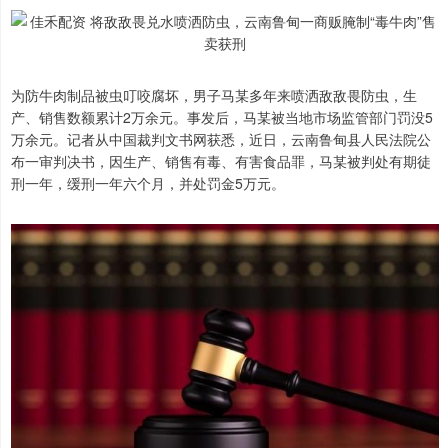
为防牛肉制品被虫叮咬腐坏，男子马某多年来喷洒敌敌畏防虫，生
产、销售数额累计2万余元。事发后，马某被当地市场监管部门罚没5
万余元。记者从中国裁判文书网获悉，近日，云南鲁甸县人民法院公
布一审判决书，因生产、销售有毒、有害食品罪，马某被判处有期徒
刑一年，缓刑一年六个月，并处罚金5万元。