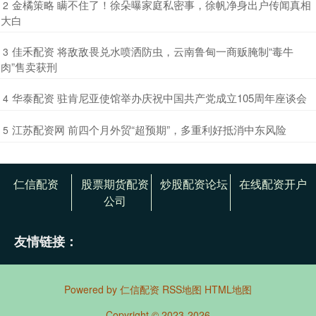
​金橘策略 瞒不住了！徐朵曝家庭私密事，徐帆净身出户传闻真相
2
大白
​佳禾配资 将敌敌畏兑水喷洒防虫，云南鲁甸一商贩腌制“毒牛
3
肉”售卖获刑
​华泰配资 驻肯尼亚使馆举办庆祝中国共产党成立105周年座谈会
4
​江苏配资网 前四个月外贸“超预期”，多重利好抵消中东风险
5
仁信配资
股票期货配资
炒股配资论坛
在线配资开户
公司
友情链接：
Powered by
仁信配资
RSS地图
HTML地图
Copyright
© 2023-2026