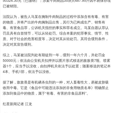
50324.30元（已缴纳）；涉案牛肉制品35块共487.95斤因不易保存现
已被销毁。
法院认为，被告人马某在腌制牛肉制品的过程中添加含有有毒、有害
的物质，并将产出的牛肉腌制品出售，其行为已构成生产、销售有
毒、有害食品罪，公诉机关指控的事实和罪名成立。马某自愿认罪认
罚且具有自首情节，可以从轻处罚。综合本案的犯罪事实、情节、性
质、对于社会的危害程度等，决定对其从轻处罚。其符合缓刑条件，
决定对其宣告缓刑。
综上，马某被法院判处有期徒刑一年，缓刑一年六个月，并处罚金
50000元；依法由公安机关扣押并以图片形式移送的敌敌畏7瓶、喷雾
器1个，应当予以没收，由扣押机关依法予以处置；随案移送的笔记本
4本、手机1部，依法予以没收。
据了解，敌敌畏是有机磷杀虫剂的一种，对人畜毒性大，易被皮肤吸
收而中毒。它是《食品中可能违法添加的非食用物质名单》明确禁止
添加到食品中的物质，属于“有毒、有害的非食品原料”。
红星新闻记者 江龙