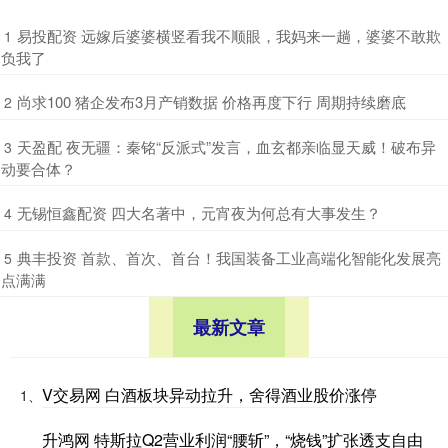
​易投配资 远嫁后婆婆横竖看我不顺眼，我妈来一趟，婆婆不敢欺
1
负我了
​尚求100 猪企发布3月产销数据 价格再度下行 周期持续磨底
2
​天盈配 夜无疆：秦铭“反派式”发言，血玄都亲临显天威！破布异
3
动要合体？
​无锡恒鑫配资 四大名著中，元宵夜为何总有大事发生？
4
​典丰投资 首款、首次、首台！我国装备工业高端化智能化发展亮
5
点满满
最新文章
V交易网 白酒板块异动拉升，舍得酒业股价涨停
1、
升鸿网 特斯拉Q2营业利润“腰斩”，“烧钱”扩张透支自由