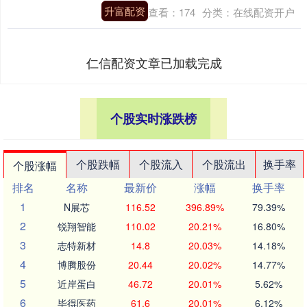
升富配资
查看：
174
分类：
在线配资开户
仁信配资文章已加载完成
个股实时涨跌榜
个股跌幅
个股流入
个股流出
换手率
个股涨幅
排名
名称
最新价
涨幅
换手率
1
N展芯
116.52
396.89%
79.39%
2
锐翔智能
110.02
20.21%
16.80%
3
志特新材
14.8
20.03%
14.18%
4
博腾股份
20.44
20.02%
14.77%
5
近岸蛋白
46.72
20.01%
5.62%
6
毕得医药
61.6
20.01%
6.12%