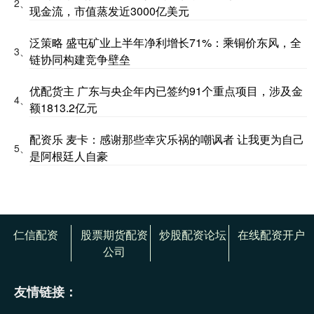
2、
现金流，市值蒸发近3000亿美元
泛策略 盛屯矿业上半年净利增长71%：乘铜价东风，全
3、
链协同构建竞争壁垒
优配货主 广东与央企年内已签约91个重点项目，涉及金
4、
额1813.2亿元
配资乐 麦卡：感谢那些幸灾乐祸的嘲讽者 让我更为自己
5、
是阿根廷人自豪
仁信配资
股票期货配资
炒股配资论坛
在线配资开户
公司
友情链接：